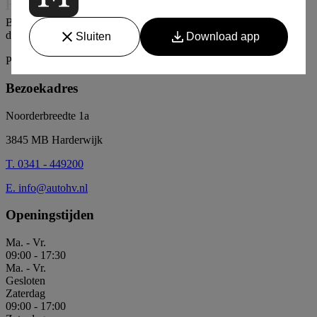
Bij Heger & Veldwijk begint het verschil zodra u instapt, waar elk
detail klopt en elke rit een beleving wordt
Instagram
Facebook
LinkedIn
Whatsapp
Premium begint bij aandacht
Bezoekadres
Noorderbreedte 1a
3845 MB Harderwijk
T. 0341 - 449200
E.
info@autohv.nl
Openingstijden
Ma. - Vr.
09:00
-
17:30
Ma. - Vr.
Gesloten
Zaterdag
09:00
-
17:00