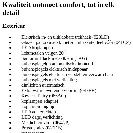
Kwaliteit ontmoet comfort, tot in elk
detail
Exterieur
Elektrisch in- en uitklapbare trekhaak (028LD)
Glazen panoramadak met schuif-/kanteldeel vóór (041CZ)
LED koplampen
lichtmetalen velgen 20"
Santorini Black metaalkleur (1AG)
buitenspiegel(s) automatisch dimmend
buitenspiegels elektrisch inklapbaar
buitenspiegels elektrisch verstel- en verwarmbaar
buitenspiegels met verlichting
dimlichten automatisch
Extra warmtewerende voorruit (047EB)
Keyless Entry (066AC)
koplampen adaptief
koplampreiniging
LED achterlichten
LED dagrijverlichting
Mistlichten voor (064AP)
Privacy glas (047DB)