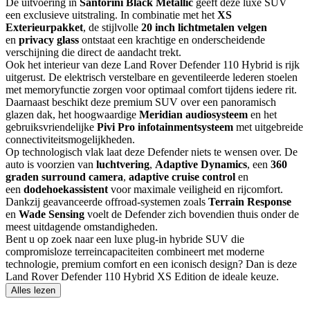
De uitvoering in
Santorini Black Metallic
geeft deze luxe SUV
een exclusieve uitstraling. In combinatie met het
XS
Exterieurpakket
, de stijlvolle
20 inch lichtmetalen velgen
en
privacy glass
ontstaat een krachtige en onderscheidende
verschijning die direct de aandacht trekt.
Ook het interieur van deze Land Rover Defender 110 Hybrid is rijk
uitgerust. De elektrisch verstelbare en geventileerde lederen stoelen
met memoryfunctie zorgen voor optimaal comfort tijdens iedere rit.
Daarnaast beschikt deze premium SUV over een panoramisch
glazen dak, het hoogwaardige
Meridian audiosysteem
en het
gebruiksvriendelijke
Pivi Pro infotainmentsysteem
met uitgebreide
connectiviteitsmogelijkheden.
Op technologisch vlak laat deze Defender niets te wensen over. De
auto is voorzien van
luchtvering
,
Adaptive Dynamics
, een
360
graden surround camera
,
adaptive cruise control
en
een
dodehoekassistent
voor maximale veiligheid en rijcomfort.
Dankzij geavanceerde offroad-systemen zoals
Terrain Response
en
Wade Sensing
voelt de Defender zich bovendien thuis onder de
meest uitdagende omstandigheden.
Bent u op zoek naar een luxe plug-in hybride SUV die
compromisloze terreincapaciteiten combineert met moderne
technologie, premium comfort en een iconisch design? Dan is deze
Land Rover Defender 110 Hybrid XS Edition de ideale keuze.
Alles lezen