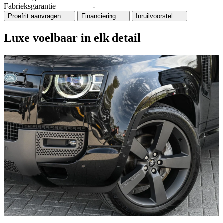
Fabrieksgarantie
-
Proefrit aanvragen
Financiering
Inruilvoorstel
Luxe voelbaar in elk detail