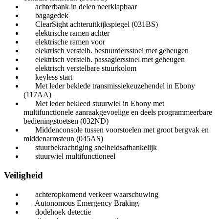
achterbank in delen neerklapbaar
bagagedek
ClearSight achteruitkijkspiegel (031BS)
elektrische ramen achter
elektrische ramen voor
elektrisch verstelb. bestuurdersstoel met geheugen
elektrisch verstelb. passagiersstoel met geheugen
elektrisch verstelbare stuurkolom
keyless start
Met leder beklede transmissiekeuzehendel in Ebony
(117AA)
Met leder bekleed stuurwiel in Ebony met
multifunctionele aanraakgevoelige en deels programmeerbare
bedieningstoetsen (032ND)
Middenconsole tussen voorstoelen met groot bergvak en
middenarmsteun (045AS)
stuurbekrachtiging snelheidsafhankelijk
stuurwiel multifunctioneel
Veiligheid
achteropkomend verkeer waarschuwing
Autonomous Emergency Braking
dodehoek detectie