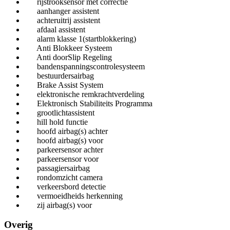
rijstrooksensor met correctie
aanhanger assistent
achteruitrij assistent
afdaal assistent
alarm klasse 1(startblokkering)
Anti Blokkeer Systeem
Anti doorSlip Regeling
bandenspanningscontrolesysteem
bestuurdersairbag
Brake Assist System
elektronische remkrachtverdeling
Elektronisch Stabiliteits Programma
grootlichtassistent
hill hold functie
hoofd airbag(s) achter
hoofd airbag(s) voor
parkeersensor achter
parkeersensor voor
passagiersairbag
rondomzicht camera
verkeersbord detectie
vermoeidheids herkenning
zij airbag(s) voor
Overig