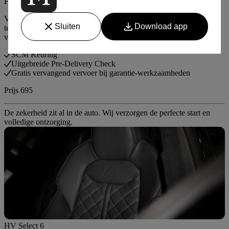
HV Select Start
Voor voertuigen die nog onder fabrieksgarantie vallen. De
technische zekerheid is al geregeld door de fabrikant. Wij zorgen
voor de perfecte voorbereiding, aflevering en ontzorging.
SCM Keuring
Uitgebreide Pre-Delivery Check
Gratis vervangend vervoer bij garantie-werkzaamheden
Prijs 695
De zekerheid zit al in de auto. Wij verzorgen de perfecte start en
volledige ontzorging.
HV Select 6