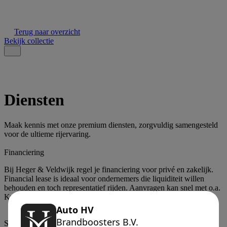
Terug naar overzicht
Bekijk collectie
Diensten
Maak kennis met onze premium diensten, zorgvuldig samengesteld
voor de ultieme rijervaring.
Financiering
Bij Heger & Veldwijk regel je financiering voor privé en zakelijk.
Financial lease is ideaal voor ondernemers die liquiditeit willen
behouden en toch representatief rijden. Aanvragen kan snel met o.a.
KvK, IBAN en rijbewijs. Binnen 24 uur duidelijkheid.
Styling & upgrades