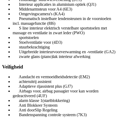
Interieur applicaties in aluminium optiek (QJ1)
Middenarmsteun voor A4 (6E3)
Omgevingscamera's (KA4)
Pneumatisch instelbare lendensteunen in de voorstoelen
incl. massagefunctie (8I6)
S line interieur elektrisch verstelbare sportstoelen met
massage en ventilatie in zwart leder (PWO)
sportstoelen
Stoelventilatie voor (4D3)
stuurbekrachtiging
Uitgebreide interieurvoorverwarming en -ventilatie (GA2)
zwarte glans (piano)lak interieur afwerking
Veiligheid
Aandacht en vermoeidheidsdetectie (EM2)
achteruitrij assistent
Adaptieve rijassistent plus (GJ7)
Airbags voor, airbag passagier voor kan worden
gedeactiveerd (4UF)
alarm klasse 1(startblokkering)
Anti Blokkeer Systeem
Anti doorSlip Regeling
Bandenspanning controle systeem (7K3)