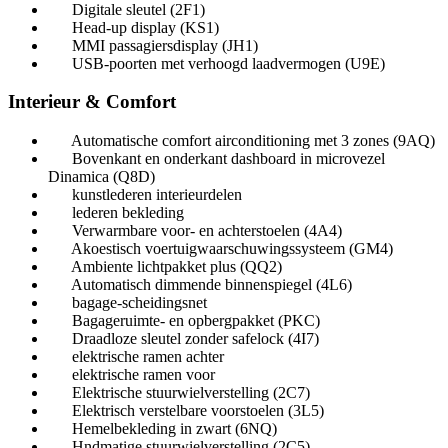
Digitale sleutel (2F1)
Head-up display (KS1)
MMI passagiersdisplay (JH1)
USB-poorten met verhoogd laadvermogen (U9E)
Interieur & Comfort
Automatische comfort airconditioning met 3 zones (9AQ)
Bovenkant en onderkant dashboard in microvezel
Dinamica (Q8D)
kunstlederen interieurdelen
lederen bekleding
Verwarmbare voor- en achterstoelen (4A4)
Akoestisch voertuigwaarschuwingssysteem (GM4)
Ambiente lichtpakket plus (QQ2)
Automatisch dimmende binnenspiegel (4L6)
bagage-scheidingsnet
Bagageruimte- en opbergpakket (PKC)
Draadloze sleutel zonder safelock (4I7)
elektrische ramen achter
elektrische ramen voor
Elektrische stuurwielverstelling (2C7)
Elektrisch verstelbare voorstoelen (3L5)
Hemelbekleding in zwart (6NQ)
Hndmatige stuurwielverstelling (2C5)