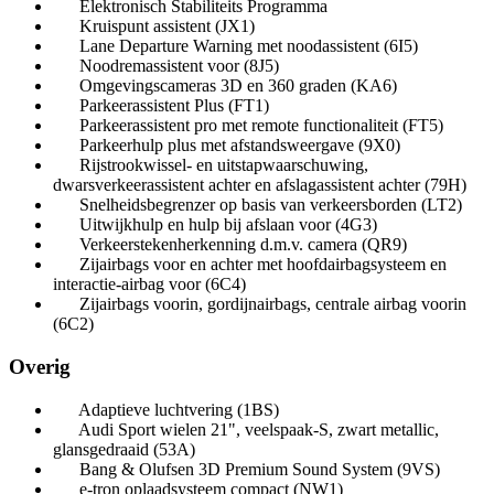
Elektronisch Stabiliteits Programma
Kruispunt assistent (JX1)
Lane Departure Warning met noodassistent (6I5)
Noodremassistent voor (8J5)
Omgevingscameras 3D en 360 graden (KA6)
Parkeerassistent Plus (FT1)
Parkeerassistent pro met remote functionaliteit (FT5)
Parkeerhulp plus met afstandsweergave (9X0)
Rijstrookwissel- en uitstapwaarschuwing,
dwarsverkeerassistent achter en afslagassistent achter (79H)
Snelheidsbegrenzer op basis van verkeersborden (LT2)
Uitwijkhulp en hulp bij afslaan voor (4G3)
Verkeerstekenherkenning d.m.v. camera (QR9)
Zijairbags voor en achter met hoofdairbagsysteem en
interactie-airbag voor (6C4)
Zijairbags voorin, gordijnairbags, centrale airbag voorin
(6C2)
Overig
Adaptieve luchtvering (1BS)
Audi Sport wielen 21", veelspaak-S, zwart metallic,
glansgedraaid (53A)
Bang & Olufsen 3D Premium Sound System (9VS)
e-tron oplaadsysteem compact (NW1)