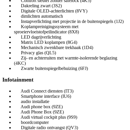
Comfort sleutel zonder safelock (4K5)
Dakreling zwart (3S2)
Digitale OLED-achterlichten (8VY)
dimlichten automatisch
Instapverlichting met projectie in de buitenspiegels (1J2)
Koplampreinigingssysteem met
sproeiervloeistofpeilindicator (8X8)
LED dagrijverlichting
Matrix LED koplampen (8G4)
Mechanisch zwenkbare trekhaak (1D4)
Privacy glas (QL5)
Zij- en achterruiten met warmte-isolerende beglazing
(4KC)
Zwarte buitenspiegelbehuizing (6FJ)
Infotainment
Audi Connect diensten (IT3)
Smartphone interface (IU6)
audio installatie
Audi phone box (9ZE)
Audi Phone Box (9ZE)
Audi virtual cockpit plus (9S9)
boordcomputer
Digitale radio ontvangst (QV3)