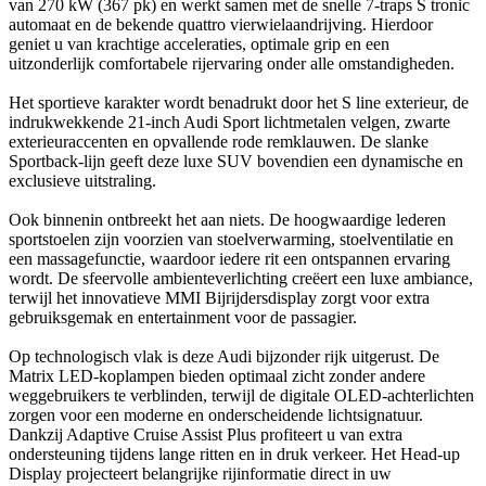
van 270 kW (367 pk) en werkt samen met de snelle 7-traps S tronic
automaat en de bekende quattro vierwielaandrijving. Hierdoor
geniet u van krachtige acceleraties, optimale grip en een
uitzonderlijk comfortabele rijervaring onder alle omstandigheden.
Het sportieve karakter wordt benadrukt door het S line exterieur, de
indrukwekkende 21-inch Audi Sport lichtmetalen velgen, zwarte
exterieuraccenten en opvallende rode remklauwen. De slanke
Sportback-lijn geeft deze luxe SUV bovendien een dynamische en
exclusieve uitstraling.
Ook binnenin ontbreekt het aan niets. De hoogwaardige lederen
sportstoelen zijn voorzien van stoelverwarming, stoelventilatie en
een massagefunctie, waardoor iedere rit een ontspannen ervaring
wordt. De sfeervolle ambienteverlichting creëert een luxe ambiance,
terwijl het innovatieve MMI Bijrijdersdisplay zorgt voor extra
gebruiksgemak en entertainment voor de passagier.
Op technologisch vlak is deze Audi bijzonder rijk uitgerust. De
Matrix LED-koplampen bieden optimaal zicht zonder andere
weggebruikers te verblinden, terwijl de digitale OLED-achterlichten
zorgen voor een moderne en onderscheidende lichtsignatuur.
Dankzij Adaptive Cruise Assist Plus profiteert u van extra
ondersteuning tijdens lange ritten en in druk verkeer. Het Head-up
Display projecteert belangrijke rijinformatie direct in uw