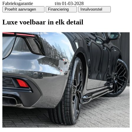
Fabrieksgarantie
t/m 01-03-2028
Proefrit aanvragen
Financiering
Inruilvoorstel
Luxe voelbaar in elk detail