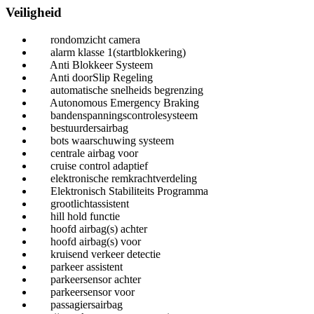
Veiligheid
rondomzicht camera
alarm klasse 1(startblokkering)
Anti Blokkeer Systeem
Anti doorSlip Regeling
automatische snelheids begrenzing
Autonomous Emergency Braking
bandenspanningscontrolesysteem
bestuurdersairbag
bots waarschuwing systeem
centrale airbag voor
cruise control adaptief
elektronische remkrachtverdeling
Elektronisch Stabiliteits Programma
grootlichtassistent
hill hold functie
hoofd airbag(s) achter
hoofd airbag(s) voor
kruisend verkeer detectie
parkeer assistent
parkeersensor achter
parkeersensor voor
passagiersairbag