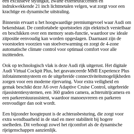
een exclusieve stylingkit, zwarte exterieuraccenten en
indrukwekkende 21 inch lichtmetalen velgen, wat zorgt voor een
krachtige en dynamische uitstraling.
Binnenin ervaart u het hoogwaardige premiumgevoel waar Audi om
bekendstaat. De comfortabele sportstoelen zijn elektrisch verstelbaar
en beschikken over een memory seats-functie, waardoor uw ideale
zitpositie eenvoudig kan worden opgeslagen. Daarnaast zijn de
voorstoelen voorzien van stoelverwarming en zorgt de 4-zone
automatische climate control voor optimaal comfort voor alle
inzittenden.
Ook op technologisch vlak is deze Audi rijk uitgerust. Het digitale
Audi Virtual Cockpit Plus, het geavanceerde MMI Experience Plus
infotainmentsysteem en de uitgebreide connectiviteitsmogelijkheden
zorgen voor een moderne rijervaring. Voor extra veiligheid en
gemak beschikt deze A6 over Adaptive Cruise Control, uitgebreide
rijassistentiesystemen, een 360 graden camera, achteruitrijcamera en
een parkeerstuurassistent, waardoor manoeuvreren en parkeren
eenvoudiger dan ooit wordt.
Een bijzonder hoogtepunt is de achterasbesturing, die zorgt voor
extra wendbaarheid in de stad en meer stabiliteit bij hogere
snelheden. Dit verhoogt zowel het rijcomfort als de dynamische
rijeigenschappen aanzienlijk.