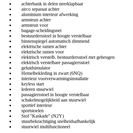
achterbank in delen neerklapbaar
airco separaat achter
aluminium interieur afwerking
armsteun achter
armsteun voor
bagage-scheidingsnet
bestuurdersstoel in hoogte verstelbaar
binnenspiegel automatisch dimmend
elektrische ramen achter
elektrische ramen voor
elektrisch verstelb. bestuurdersstoel met geheugen
elektrisch verstelbare passagiersstoel
geluidsimulator
Hemelbekleding in zwart (6NQ)
interieur voorverwarmingsinstallatie
keyless start
lederen stuurwiel
passagiersstoel in hoogte verstelbaar
schakelmogelijkheid aan stuurwiel
sportief interieur
sportstoelen
Stof ''Kaskade'' (N2Y)
stuurbekrachtiging snelheidsafhankelijk
stuurwiel multifunctioneel