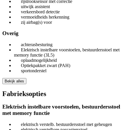
rijstrooksensor met correctie
uitwijk assistent
verkeersbord detectie
vermoeidheids herkenning
zij airbag(s) voor
Overig
achterasbesturing
Elektrisch instelbare voorstoelen, bestuurdersstoel met
memory functie (3L5)
oplaadmogelijkheid
Optiekpakket zwart (PAH)
sportonderstel
Bekijk alles
Fabrieksopties
Elektrisch instelbare voorstoelen, bestuurdersstoel
met memory functie
elektrisch verstelb. bestuurdersstoel met geheugen
elektrisch verstelbare passagiersstoel