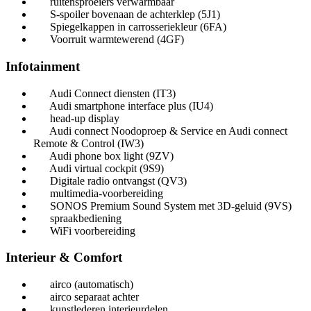
ruitensproeiers verwarmbaar
S-spoiler bovenaan de achterklep (5J1)
Spiegelkappen in carrosseriekleur (6FA)
Voorruit warmtewerend (4GF)
Infotainment
Audi Connect diensten (IT3)
Audi smartphone interface plus (IU4)
head-up display
Audi connect Noodoproep & Service en Audi connect
Remote & Control (IW3)
Audi phone box light (9ZV)
Audi virtual cockpit (9S9)
Digitale radio ontvangst (QV3)
multimedia-voorbereiding
SONOS Premium Sound System met 3D-geluid (9VS)
spraakbediening
WiFi voorbereiding
Interieur & Comfort
airco (automatisch)
airco separaat achter
kunstlederen interieurdelen