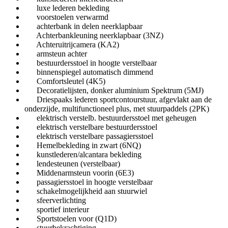
luxe lederen bekleding
voorstoelen verwarmd
achterbank in delen neerklapbaar
Achterbankleuning neerklapbaar (3NZ)
Achteruitrijcamera (KA2)
armsteun achter
bestuurdersstoel in hoogte verstelbaar
binnenspiegel automatisch dimmend
Comfortsleutel (4K5)
Decoratielijsten, donker aluminium Spektrum (5MJ)
Driespaaks lederen sportcontourstuur, afgevlakt aan de
onderzijde, multifunctioneel plus, met stuurpaddels (2PK)
elektrisch verstelb. bestuurdersstoel met geheugen
elektrisch verstelbare bestuurdersstoel
elektrisch verstelbare passagiersstoel
Hemelbekleding in zwart (6NQ)
kunstlederen/alcantara bekleding
lendesteunen (verstelbaar)
Middenarmsteun voorin (6E3)
passagiersstoel in hoogte verstelbaar
schakelmogelijkheid aan stuurwiel
sfeerverlichting
sportief interieur
Sportstoelen voor (Q1D)
stuurbekrachtiging