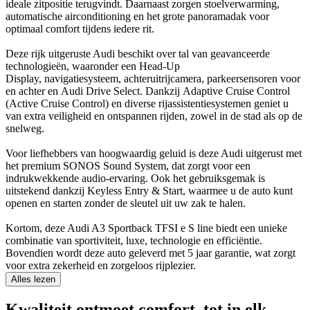
ideale zitpositie terugvindt. Daarnaast zorgen stoelverwarming,
automatische airconditioning en het grote panoramadak voor
optimaal comfort tijdens iedere rit.
Deze rijk uitgeruste Audi beschikt over tal van geavanceerde
technologieën, waaronder een Head-Up
Display, navigatiesysteem, achteruitrijcamera, parkeersensoren voor
en achter en Audi Drive Select. Dankzij Adaptive Cruise Control
(Active Cruise Control) en diverse rijassistentiesystemen geniet u
van extra veiligheid en ontspannen rijden, zowel in de stad als op de
snelweg.
Voor liefhebbers van hoogwaardig geluid is deze Audi uitgerust met
het premium SONOS Sound System, dat zorgt voor een
indrukwekkende audio-ervaring. Ook het gebruiksgemak is
uitstekend dankzij Keyless Entry & Start, waarmee u de auto kunt
openen en starten zonder de sleutel uit uw zak te halen.
Kortom, deze Audi A3 Sportback TFSI e S line biedt een unieke
combinatie van sportiviteit, luxe, technologie en efficiëntie.
Bovendien wordt deze auto geleverd met 5 jaar garantie, wat zorgt
voor extra zekerheid en zorgeloos rijplezier.
Alles lezen
Kwaliteit ontmoet comfort, tot in elk