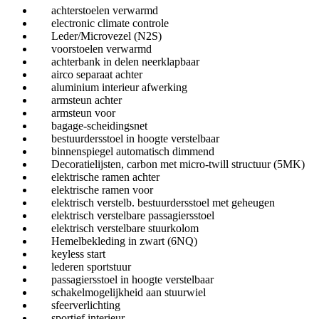
achterstoelen verwarmd
electronic climate controle
Leder/Microvezel (N2S)
voorstoelen verwarmd
achterbank in delen neerklapbaar
airco separaat achter
aluminium interieur afwerking
armsteun achter
armsteun voor
bagage-scheidingsnet
bestuurdersstoel in hoogte verstelbaar
binnenspiegel automatisch dimmend
Decoratielijsten, carbon met micro-twill structuur (5MK)
elektrische ramen achter
elektrische ramen voor
elektrisch verstelb. bestuurdersstoel met geheugen
elektrisch verstelbare passagiersstoel
elektrisch verstelbare stuurkolom
Hemelbekleding in zwart (6NQ)
keyless start
lederen sportstuur
passagiersstoel in hoogte verstelbaar
schakelmogelijkheid aan stuurwiel
sfeerverlichting
sportief interieur