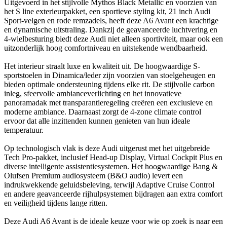
Uitgevoerd in het stijlvolle Mythos Black Metallic en voorzien van
het S line exterieurpakket, een sportieve styling kit, 21 inch Audi
Sport-velgen en rode remzadels, heeft deze A6 Avant een krachtige
en dynamische uitstraling. Dankzij de geavanceerde luchtvering en
4-wielbesturing biedt deze Audi niet alleen sportiviteit, maar ook een
uitzonderlijk hoog comfortniveau en uitstekende wendbaarheid.
Het interieur straalt luxe en kwaliteit uit. De hoogwaardige S-
sportstoelen in Dinamica/leder zijn voorzien van stoelgeheugen en
bieden optimale ondersteuning tijdens elke rit. De stijlvolle carbon
inleg, sfeervolle ambianceverlichting en het innovatieve
panoramadak met transparantieregeling creëren een exclusieve en
moderne ambiance. Daarnaast zorgt de 4-zone climate control
ervoor dat alle inzittenden kunnen genieten van hun ideale
temperatuur.
Op technologisch vlak is deze Audi uitgerust met het uitgebreide
Tech Pro-pakket, inclusief Head-up Display, Virtual Cockpit Plus en
diverse intelligente assistentiesystemen. Het hoogwaardige Bang &
Olufsen Premium audiosysteem (B&O audio) levert een
indrukwekkende geluidsbeleving, terwijl Adaptive Cruise Control
en andere geavanceerde rijhulpsystemen bijdragen aan extra comfort
en veiligheid tijdens lange ritten.
Deze Audi A6 Avant is de ideale keuze voor wie op zoek is naar een