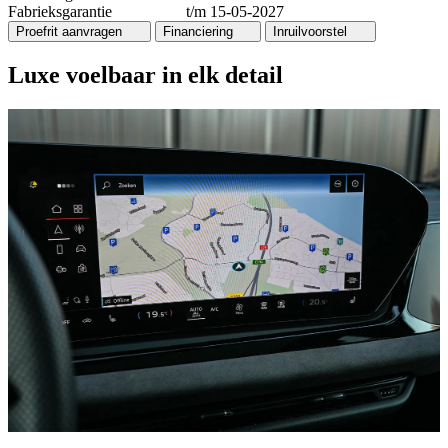
Fabrieksgarantie
t/m 15-05-2027
Proefrit aanvragen
Financiering
Inruilvoorstel
Luxe voelbaar in elk detail