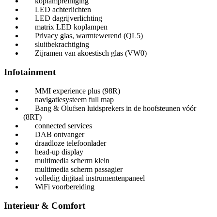
koplampreiniging
LED achterlichten
LED dagrijverlichting
matrix LED koplampen
Privacy glas, warmtewerend (QL5)
sluitbekrachtiging
Zijramen van akoestisch glas (VW0)
Infotainment
MMI experience plus (98R)
navigatiesysteem full map
Bang & Olufsen luidsprekers in de hoofsteunen vóór
(8RT)
connected services
DAB ontvanger
draadloze telefoonlader
head-up display
multimedia scherm klein
multimedia scherm passagier
volledig digitaal instrumentenpaneel
WiFi voorbereiding
Interieur & Comfort