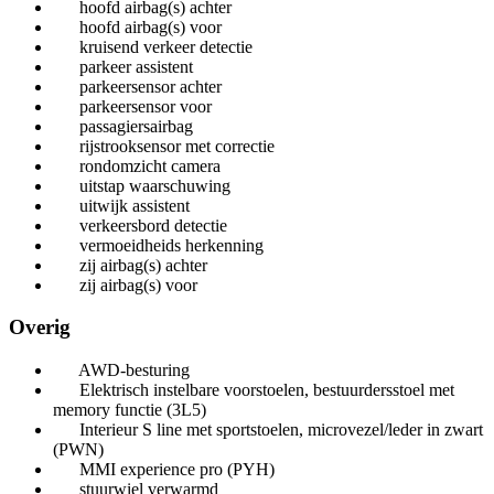
hoofd airbag(s) achter
hoofd airbag(s) voor
kruisend verkeer detectie
parkeer assistent
parkeersensor achter
parkeersensor voor
passagiersairbag
rijstrooksensor met correctie
rondomzicht camera
uitstap waarschuwing
uitwijk assistent
verkeersbord detectie
vermoeidheids herkenning
zij airbag(s) achter
zij airbag(s) voor
Overig
AWD-besturing
Elektrisch instelbare voorstoelen, bestuurdersstoel met
memory functie (3L5)
Interieur S line met sportstoelen, microvezel/leder in zwart
(PWN)
MMI experience pro (PYH)
stuurwiel verwarmd