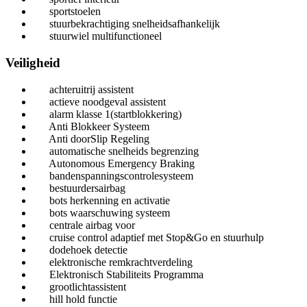
sportstoelen
stuurbekrachtiging snelheidsafhankelijk
stuurwiel multifunctioneel
Veiligheid
achteruitrij assistent
actieve noodgeval assistent
alarm klasse 1(startblokkering)
Anti Blokkeer Systeem
Anti doorSlip Regeling
automatische snelheids begrenzing
Autonomous Emergency Braking
bandenspanningscontrolesysteem
bestuurdersairbag
bots herkenning en activatie
bots waarschuwing systeem
centrale airbag voor
cruise control adaptief met Stop&Go en stuurhulp
dodehoek detectie
elektronische remkrachtverdeling
Elektronisch Stabiliteits Programma
grootlichtassistent
hill hold functie