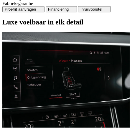
Fabrieksgarantie
-
Proefrit aanvragen
Financiering
Inruilvoorstel
Luxe voelbaar in elk detail