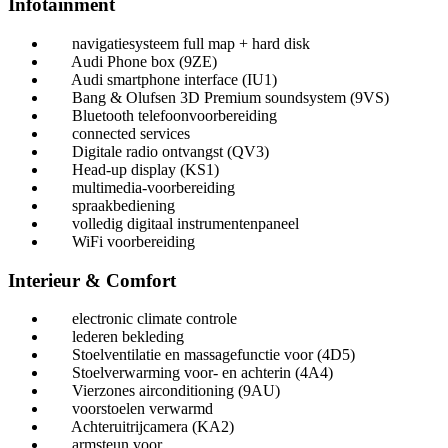
Infotainment
navigatiesysteem full map + hard disk
Audi Phone box (9ZE)
Audi smartphone interface (IU1)
Bang & Olufsen 3D Premium soundsystem (9VS)
Bluetooth telefoonvoorbereiding
connected services
Digitale radio ontvangst (QV3)
Head-up display (KS1)
multimedia-voorbereiding
spraakbediening
volledig digitaal instrumentenpaneel
WiFi voorbereiding
Interieur & Comfort
electronic climate controle
lederen bekleding
Stoelventilatie en massagefunctie voor (4D5)
Stoelverwarming voor- en achterin (4A4)
Vierzones airconditioning (9AU)
voorstoelen verwarmd
Achteruitrijcamera (KA2)
armsteun voor