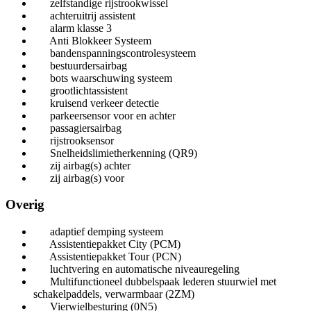
zelfstandige rijstrookwissel
achteruitrij assistent
alarm klasse 3
Anti Blokkeer Systeem
bandenspanningscontrolesysteem
bestuurdersairbag
bots waarschuwing systeem
grootlichtassistent
kruisend verkeer detectie
parkeersensor voor en achter
passagiersairbag
rijstrooksensor
Snelheidslimietherkenning (QR9)
zij airbag(s) achter
zij airbag(s) voor
Overig
adaptief demping systeem
Assistentiepakket City (PCM)
Assistentiepakket Tour (PCN)
luchtvering en automatische niveauregeling
Multifunctioneel dubbelspaak lederen stuurwiel met
schakelpaddels, verwarmbaar (2ZM)
Vierwielbesturing (0N5)