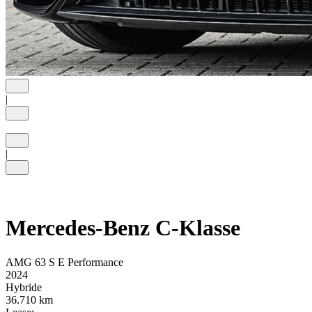
Vorige
|
Volgende
Volledig scherm
Vorige
|
Volgende
Volledig scherm
Mercedes-Benz C-Klasse
AMG 63 S E Performance
2024
Hybride
36.710 km