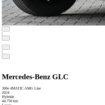
Vorige
|
Volgende
Volledig scherm
Vorige
|
Volgende
Volledig scherm
Mercedes-Benz GLC
300e 4MATIC AMG Line
2024
Hybride
44.750 km